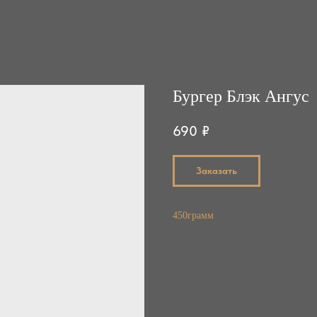
Бургер Блэк Ангус
690
₽
Заказать
450грамм