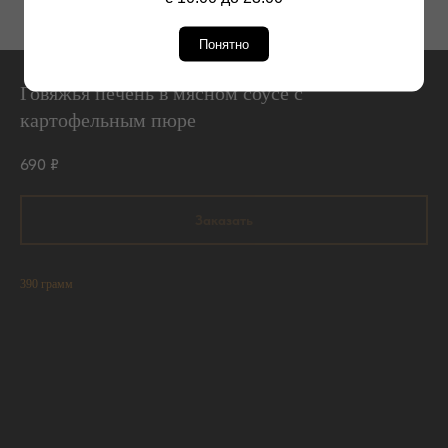
Понятно
Говяжья печень в мясном соусе с
картофельным пюре
690
₽
Заказать
390 грамм